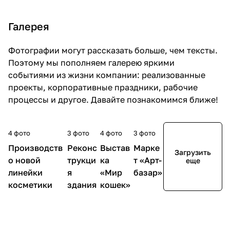
сайт
Москве
!
Галерея
Фотографии могут рассказать больше, чем тексты.
Поэтому мы пополняем галерею яркими
событиями из жизни компании: реализованные
проекты, корпоративные праздники, рабочие
процессы и другое. Давайте познакомимся ближе!
4 фото
3 фото
4 фото
3 фото
Производств
Реконс
Выстав
Марке
Загрузить
о новой
трукци
ка
т «Арт-
еще
линейки
я
«Мир
базар»
косметики
здания
кошек»