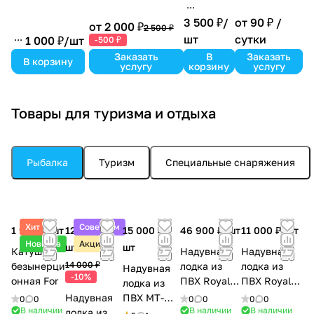
3 500 ₽/
от 90 ₽ /
от 2 000 ₽
2 500 ₽
шт
сутки
1 000 ₽/
шт
-500 ₽
Заказать
В
Заказать
В корзину
услугу
корзину
услугу
Товары для туризма и отдыха
Рыбалка
Туризм
Специальные снаряжения
Хит
Советуем
1 900 ₽/
шт
12 600 ₽/
15 000 ₽/
46 900 ₽/
шт
11 000 ₽/
шт
Новинка
Акция
шт
шт
Катушка
Надувная
Надувная
14 000 ₽
безынерци
лодка из
лодка из
Надувная
-10%
онная For
ПВХ Royal-
ПВХ Royal-
лодка из
350
200
Надувная
ПВХ MT-
0
0
0
0
0
0
В наличии
В наличии
В наличии
лодка из
400