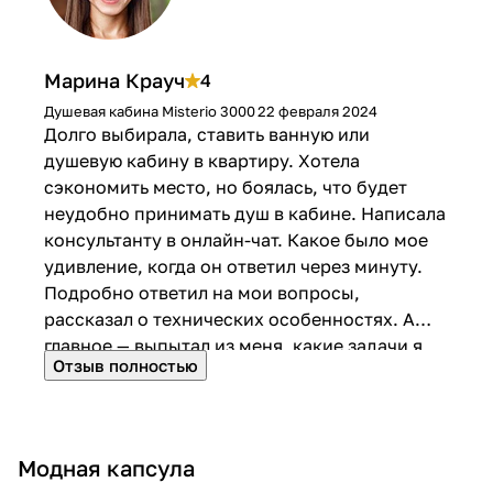
м
р
о
е
д
м
Марина Крауч
4
е
е
Душевая кабина Misterio 3000
22 февраля 2024
р
н
Долго выбирала, ставить ванную или
н
н
душевую кабину в квартиру. Хотела
о
сэкономить место, но боялась, что будет
м
неудобно принимать душ в кабине. Написала
консультанту в онлайн-чат. Какое было мое
с
удивление, когда он ответил через минуту.
т
Подробно ответил на мои вопросы,
и
рассказал о технических особенностях. А
л
главное — выпытал из меня, какие задачи я
е
Отзыв полностью
хочу решить. Его цель была помочь, а не
продать! Я удивлена такому подходу.
Выбрала модель Misterio 3 000. Уж очень
захотела душ с гидромассажем. На
Модная капсула
следующий день ребята привезли кабину и