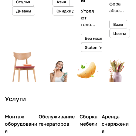
предметны
а и
Стулья
Азия
фера
м
увлажне
абсол
Утоля
Диваны
Скидки до 50%
дизайнеро
ние
ютног
ют
м
кожи
о уюта
голод
Вазы
Максимом
в
и
Цветы
Турским
вашем
снижа
Без масла
интер
ют
Gluten free
ьере
уровен
ь
холест
ерина
Услуги
Монтаж
Обслуживание
Сборка
Аренда
оборудовани
генераторов
мебели
снаряжени
я
я