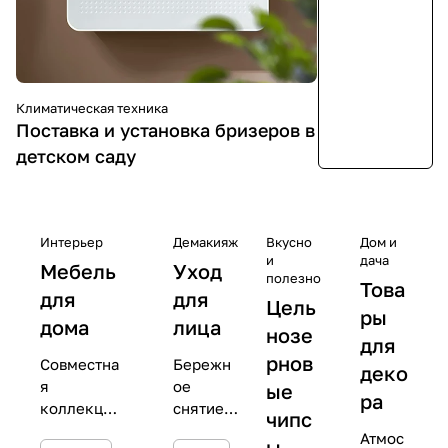
Климатическая техника
Поставка и установка бризеров в
детском саду
Интерьер
Демакияж
Вкусно
Дом и
и
дача
Мебель
Уход
полезно
Това
для
для
Цель
ры
дома
лица
нозе
для
рнов
Совместна
Бережн
деко
я
ое
ые
ра
коллекция
снятие
чипс
с
макияж
Атмос
ы