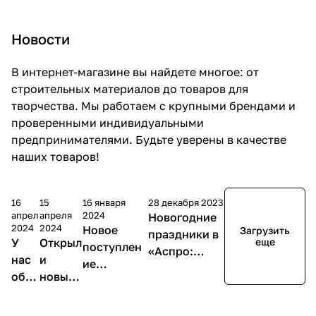
Новости
В интернет-магазине вы найдете многое: от
строительных материалов до товаров для
творчества. Мы работаем с крупными брендами и
проверенными индивидуальными
предпринимателями. Будьте уверены в качестве
наших товаров!
16
15
16 января
28 декабря 2023
апреля
апреля
2024
Новогодние
2024
2024
Новое
Загрузить
праздники в
У
Открыл
еще
поступлен
«Аспро:
нас
и
ие
Премьер»:
обн
новый
диванов!
режим
овил
магази
Хиты снова
работы
ся
н в
в продаже