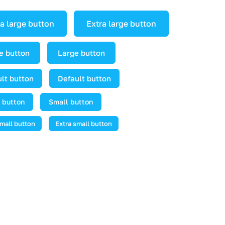
a large button
Extra large button
e button
Large button
lt button
Default button
 button
Small button
small button
Extra small button