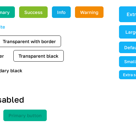
mary
Success
Info
Warning
Extr
te
Larg
Transparent with border
Defau
er
Transparent black
Small
dary black
Black_opacity_blur
Extra 
sabled
Primary button