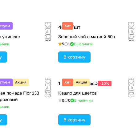
етуем
Хит
т
400 ₽/
шт
 унисекс
Зеленый чай с матчей 50 г
личии
5
1
В наличии
у
В корзину
етуем
Акция
Хит
Акция
1 800 ₽/
шт
-10%
-10%
10 ₽
2 000 ₽
я помада Fior 133
Кашпо для цветов
розовый
0
0
В наличии
личии
у
В корзину