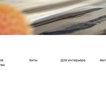
ое
Хиты
Для интерьера
Авт
тво