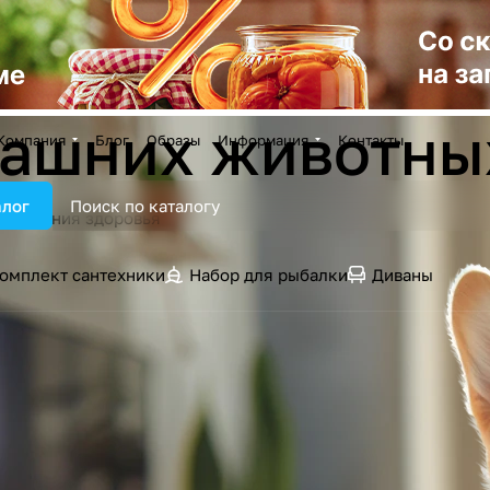
машних животны
Компания
Блог
Образы
Информация
Контакты
алог
ддержания здоровья
омплект сантехники
Набор для рыбалки
Диваны