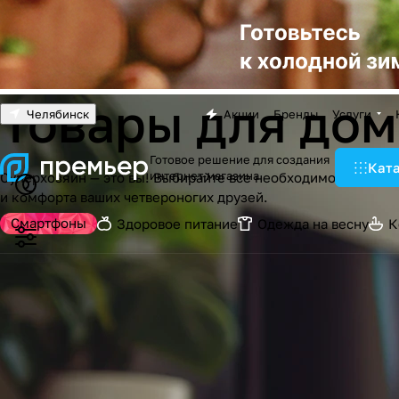
Товары для до
Челябинск
Акции
Бренды
Услуги
Готовое решение для создания
Кат
интернет-магазина
Суперхозяин — это вы! Выбирайте все необходимое для по
и комфорта ваших четвероногих друзей.
Смартфоны
Здоровое питание
Одежда на весну
К