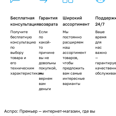
Бесплатная
Гарантия
Широкий
Поддерж
консультация
возврата
ассортимент
24/7
Получите
Если
Мы
Ваше
бесплатную
по
постоянно
время
консультацию
какой-
расширяем
для
по
то
наш
нас
выбору
причине
ассортимент
важно
товара и
вы не
товаров,
—
его
довольны
чтобы
гарантиру
техническим
покупкой,
предложить
качествен
характеристикам
мы
вам самые
обслужива
вернем
интересные
вам
варианты
деньги
Аспро: Премьер — интернет-магазин, где вы