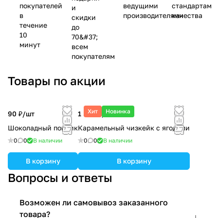
покупателей
ведущими
стандартам
и
в
производителями
качества
скидки
течение
до
10
70&#37;
минут
всем
покупателям
Товары по акции
Хит
Новинка
90 ₽/
шт
1 500 ₽/
кг
Шоколадный пончик
Карамельный чизкейк с ягодами
0
0
В наличии
0
0
В наличии
В корзину
В корзину
Вопросы и ответы
Возможен ли самовывоз заказанного
товара?