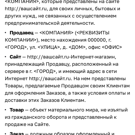
<КОМПАНИЯ>, которые представлены на сайте
http://вашсайт.ru
, для своих личных, бытовых и
других нужд, не связанных с осуществлением
предпринимательской деятельности.
Продавец
— <КОМПАНИЯ> (<РЕКВИЗИТЫ
КОМПАНИИ>), место нахождения 000000, г.
<ГОРОД>, ул. <УЛИЦА>, д. <ДОМ>, офис <ОФИС>
Сайт
—
http://вашсайт.ru
-Интернет-магазин,
принадлежащий Продавцу, расположенный на
сервере в г. <ГОРОД>, и имеющий адрес в сети
Интернет
http://вашсайт.ru
. На нем представлены
Товары, предлагаемые Продавцом своим Клиентам
для оформления Заказов, а также условия оплаты и
доставки этих Заказов Клиентам.
Товар
— объект материального мира, не изъятый
из гражданского оборота и представленный к
продаже на Сайте.
Заказ
— должным образом оформленный и