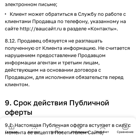
электронном письме;
Клиент может обратиться в Службу по работе с
клиентами Продавца по телефону, указанному на
сайте
http://вашсайт.ru
в разделе
«Контакты»
.
8.12. Продавец обязуется не разглашать
полученную от Клиента информацию. Не считается
нарушением предоставление Продавцом
информации агентам и третьим лицам,
действующим на основании договора с
Продавцом, для исполнения обязательств перед
клиентом.
9. Срок действия Публичной
оферты
9.1. Настоящая Публичная оферта вступает в силу с
момента ее акцепта Посетителем Сайта/
Главная
Каталог
Корзина
Избранные
Кабинет
Сравнение