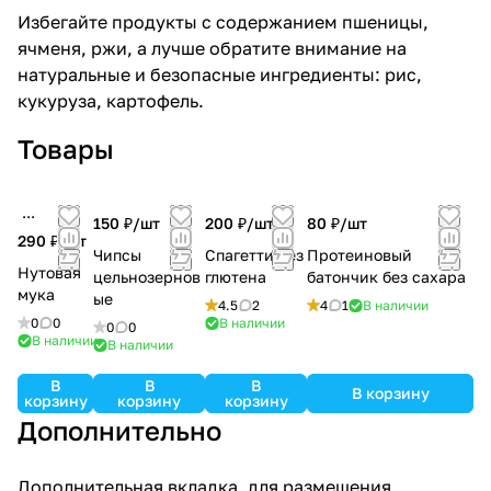
Избегайте продукты с содержанием пшеницы,
ячменя, ржи, а лучше обратите внимание на
натуральные и безопасные ингредиенты: рис,
кукуруза, картофель.
Товары
150 ₽/
шт
200 ₽/
шт
80 ₽/
шт
290 ₽/
шт
Чипсы
Спагетти без
Протеиновый
Нутовая
цельнозернов
глютена
батончик без сахара
мука
ые
4.5
2
4
1
В наличии
0
0
В наличии
0
0
В наличии
В наличии
В
В
В
В корзину
корзину
корзину
корзину
Дополнительно
Дополнительная вкладка, для размещения