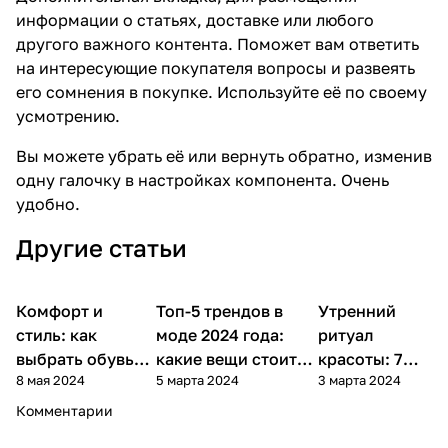
информации о статьях, доставке или любого
другого важного контента. Поможет вам ответить
на интересующие покупателя вопросы и развеять
его сомнения в покупке. Используйте её по своему
усмотрению.
Вы можете убрать её или вернуть обратно, изменив
одну галочку в настройках компонента. Очень
удобно.
Другие статьи
Комфорт и
Советы
Топ-5 трендов в
Утренний
Стиль и
Стиль и красота
покупателям
красота
стиль: как
моде 2024 года:
ритуал
выбрать обувь
какие вещи стоит
красоты: 7
8 мая 2024
5 марта 2024
3 марта 2024
для долгих
добавить в
шагов к
рабочих дней?
гардероб?
сияющей
Комментарии
коже