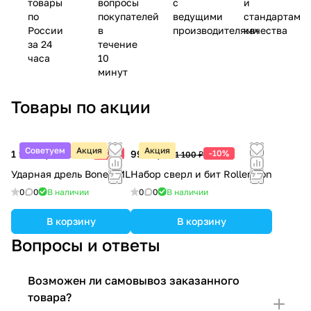
товары
вопросы
с
и
по
покупателей
ведущими
стандартам
России
в
производителями
качества
за 24
течение
часа
10
минут
Товары по акции
Советуем
Акция
Акция
1 980 ₽/
шт
-10%
990 ₽/
шт
-10%
2 200 ₽
1 100 ₽
Ударная дрель Bonez-ML
Набор сверл и бит Roller-Kon
0
0
В наличии
0
0
В наличии
В корзину
В корзину
Вопросы и ответы
Возможен ли самовывоз заказанного
товара?