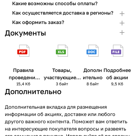
Какие возможны способы оплаты?
Как осуществляется доставка в регионы?
Как оформить заказ?
Документы
Правила
Товары,
Дополн
Подробнее
проведения
участвующие в
ительно
об акции
15,4 Кб
3 байт
8 байт
9,5 Кб
акции
акции
Дополнительно
Дополнительная вкладка для размещения
информации об акциях, доставке или любого
другого важного контента. Поможет вам ответить
на интересующие покупателя вопросы и развеять
его сомнения в покупке. Используйте её по своему