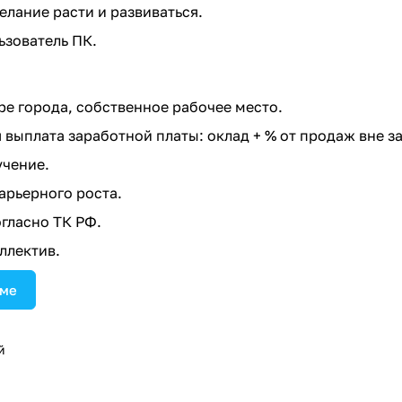
елание расти и развиваться.
зователь ПК.
ре города, собственное рабочее место.
выплата заработной платы: оклад + % от продаж вне з
учение.
рьерного роста.
гласно ТК РФ.
ллектив.
юме
й