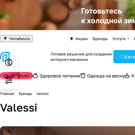
Челябинск
Акции
Бренды
Услуги
Готовое решение для создания
Кат
интернет-магазина
Смартфоны
Здоровое питание
Одежда на весну
К
Главная
Бренды
Valessi
Valessi