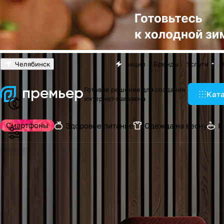
Челябинск
Акции
Бренды
Услуги
Готовое решение для создания
Кат
интернет-магазина
Смартфоны
Здоровое питание
Одежда на весну
К