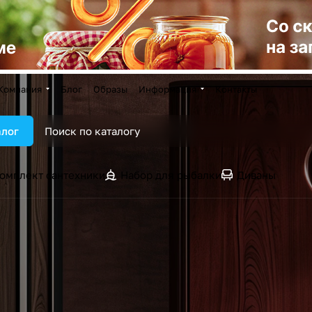
Компания
Блог
Образы
Информация
Контакты
алог
омплект сантехники
Набор для рыбалки
Диваны