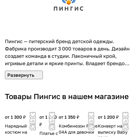
Пингис — питерский бренд детской одежды.
Фабрика производит 3 000 товаров в день. Дизайн
создает команда в студии. Лаконичный крой,
игривые детали и яркие принты. Владеет брендом
молодая семья. Идея создавать одежду появилась
после рождения близнецов. Поэтому владельцы
как никто заинтересованы в качестве и комфорте
изделий. Неповторимые образы и модные тренды
Товары Пингис в нашем магазине
— это Пингис.
от 1 300 ₽
от 1 800
от 1 350 ₽
от 1 200 ₽
₽
Нарядный
Комбинезон Force
Конверт на
костюм на
04A для девочки
выписку Baby
Платье с