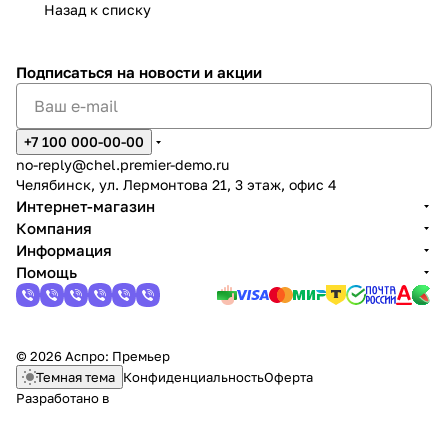
заказ уже в
домашними
Назад к списку
чтобы привести
чистом
животными.
квартиру или офис
помещении.
в порядок.
Подписаться
на новости и акции
+7 100 000-00-00
no-reply@chel.premier-demo.ru
Челябинск, ул. Лермонтова 21, 3 этаж, офис 4
Интернет-магазин
Компания
Информация
Помощь
© 2026 Аспро: Премьер
Темная тема
Конфиденциальность
Оферта
Разработано в