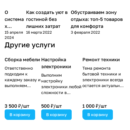
О
Советы
Как создать уют в
Обустраиваем зону
Дом
Советы покупателям
покупателям
система
гостиной без
отдыха: топ-5 товаров
х
лишних затрат
для комфорта
15 апреля
16 марта 2022
3 февраля 2022
отоплен
2024
ия
Другие услуги
Сборка мебели
Настройка
Ремонт техники
электроники
Ответственно
Тема ремонта
подходим к
бытовой техники и
Выполним
каждому заказу и
электроники всегда
настройку
выполняем
остается актуальной
электроники любой
работы
для многих жильцов.
сложности в
аккуратно и
Любое устройство
удобное для вас
качественно. По
может легко
время. Все работы
3 500 ₽/
шт
500 ₽/
шт
1 000 ₽/
шт
окончании всех
сломаться,
завершим уборкой
работ проводим
В корзину
В корзину
например, после
В корзину
помещения — вам
уборку, и вы
несчастного случая
не придется
принимаете
с детьми или
тратить силы на то,