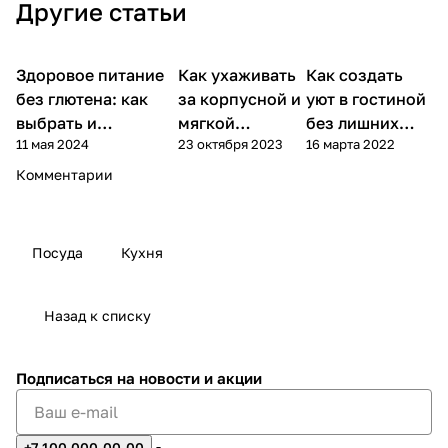
Другие статьи
Здоровое питание
Как ухаживать
Как создать
Советы покупателям
Дом
Дом
без глютена: как
за корпусной и
уют в гостиной
выбрать и
мягкой
без лишних
11 мая 2024
23 октября 2023
16 марта 2022
приготовить?
мебелью
затрат
Комментарии
Посуда
Кухня
Назад к списку
Подписаться
на новости и акции
+7 100 000-00-00