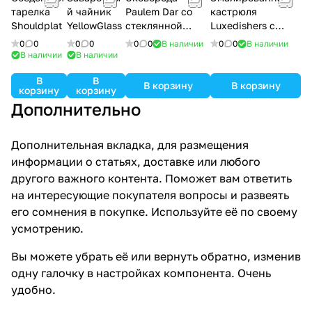
тарелка
й чайник
Paulem Dar со
кастрюля
Shouldplat
YellowGlass
стеклянной
Luxedishers с
крышкой
крышкой
0
0
0
0
0
0
В наличии
0
0
В наличии
В наличии
В наличии
В
В
В корзину
В корзину
корзину
корзину
Дополнительно
Дополнительная вкладка, для размещения
информации о статьях, доставке или любого
другого важного контента. Поможет вам ответить
на интересующие покупателя вопросы и развеять
его сомнения в покупке. Используйте её по своему
усмотрению.
Вы можете убрать её или вернуть обратно, изменив
одну галочку в настройках компонента. Очень
удобно.