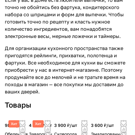
Если у вас в доме есть любители выпечки, то вам
точно не обойтись без фартука, кондитерского
набора со шприцами и форм для выпечки. Чтобы
готовить точно по рецепту и класть нужное
количество ингредиентов, вам понадобятся
электронные весы, мерные ложечки и таймеры.
Для организации кухонного пространства также
пригодятся рейлинги, прихватки, полотенца и
фартуки. Все необходимое для кухни вы сможете
приобрести у нас в интернет-магазине. Поэтому
продумайте все до мелочей и не тратьте время на
походы в магазин — все покупки мы доставим до
ваших дверей.
Товары
Хит
Хит
980 ₽/
шт
4 300 ₽/
шт
3 900 ₽/
шт
3 600 ₽/
шт
Обеденная
Заварочны
Сковорода
Эмалированная